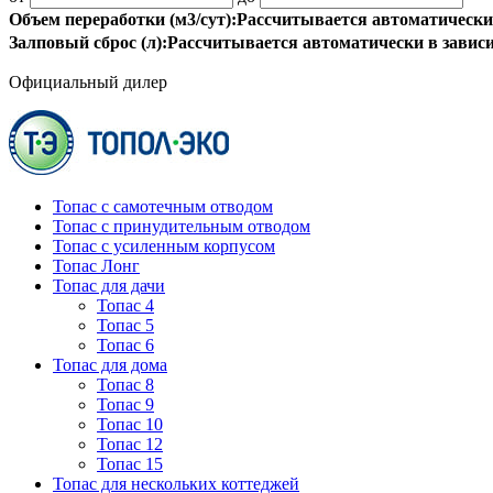
Объем переработки (м3/сут):
Рассчитывается автоматически
Залповый сброс (л):
Рассчитывается автоматически в завис
Официальный дилер
Топас с самотечным отводом
Топас с принудительным отводом
Топас с усиленным корпусом
Топас Лонг
Топас для дачи
Топас 4
Топас 5
Топас 6
Топас для дома
Топас 8
Топас 9
Топас 10
Топас 12
Топас 15
Топас для нескольких коттеджей