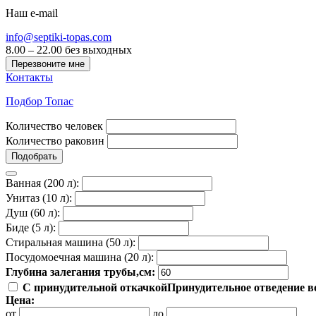
Наш e-mail
info@septiki-topas.com
8.00 – 22.00 без выходных
Перезвоните мне
Контакты
Подбор Топас
Количество человек
Количество раковин
Подобрать
Ванная (200 л):
Унитаз (10 л):
Душ (60 л):
Биде (5 л):
Стиральная машина (50 л):
Посудомоечная машина (20 л):
Глубина залегания трубы,см:
С принудительной откачкой
Принудительное отведение во
Цена:
от
до