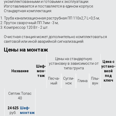
укомплектованными и готовыми к эксплуатации.
Изготавливается и поставляется в едином корпусе.
Стандартная комплектация:
Труба канализационная раструбная ПП 110х2,7 L=0,5 м;
Пруток сварочный ПП 7мм - 3 м;
Компрессор 120 Вт - 2 шт.
Очистная станция может дополнительно комплектоваться
световой или иной аварийной сигнализацией.
Цены на монтаж
Цены на стандартную
Цена с
установку в зависимости от
Шеф-
устано­
типа грунта
Назва­ние
мон­
вкой
таж
под
Песча­
Сугли­
Плы­
ключ
Глина
ный
нок
вун
Септик Топас
40
24 625
руб.