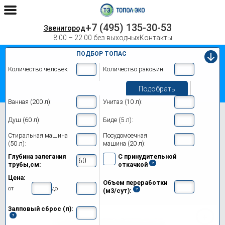
+7 (495) 135-30-53
Звенигород
8.00 – 22.00 без выходных
Контакты
ПОДБОР ТОПАС
Количество человек
Количество раковин
Подобрать
Ванная (200 л):
Унитаз (10 л):
Главная
Топас 40
Душ (60 л):
Биде (5 л):
Септик Топас 40 в Звенигороде
Стиральная машина
Посудомоечная
(50 л):
машина (20 л):
Модификации
Глубина залегания
С принудительной
трубы,см:
откачкой
Цены на монтаж
Цена:
Объем переработки
Обслуживание
от
до
(м3/сут):
Залповый сброс (л):